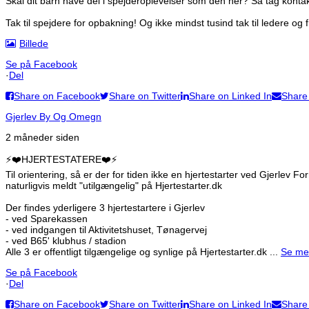
Skal dit barn have del i spejderoplevelser som den her? Så tag kontakt t
Tak til spejdere for opbakning! Og ikke mindst tusind tak til ledere og f
Billede
Se på Facebook
·
Del
Share on Facebook
Share on Twitter
Share on Linked In
Share
Gjerlev By Og Omegn
2 måneder siden
⚡️❤️HJERTESTATERE❤️⚡️
Til orientering, så er der for tiden ikke en hjertestarter ved Gjerlev
naturligvis meldt "utilgængelig" på Hjertestarter.dk
Der findes yderligere 3 hjertestartere i Gjerlev
- ved Sparekassen
- ved indgangen til Aktivitetshuset, Tønagervej
- ved B65' klubhus / stadion
Alle 3 er offentligt tilgængelige og synlige på Hjertestarter.dk
...
Se me
Se på Facebook
·
Del
Share on Facebook
Share on Twitter
Share on Linked In
Share