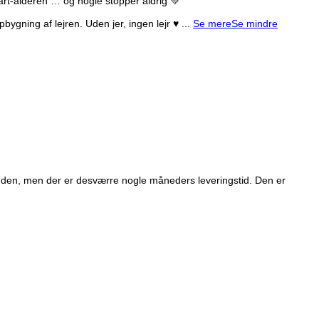
start-alderen … og nogle stopper aldrig 💚
pbygning af lejren. Uden jer, ingen lejr ♥️
...
Se mere
Se mindre
ygfonden, men der er desværre nogle måneders leveringstid. Den er