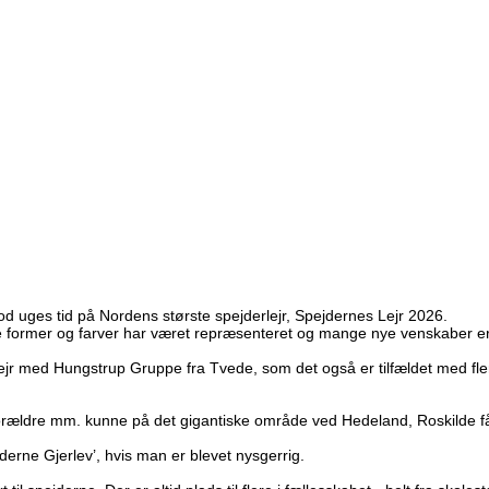
 uges tid på Nordens største spejderlejr, Spejdernes Lejr 2026.
lle former og farver har været repræsenteret og mange nye venskaber er
ed Hungstrup Gruppe fra Tvede, som det også er tilfældet med flere ak
orældre mm. kunne på det gigantiske område ved Hedeland, Roskilde få m
derne Gjerlev’, hvis man er blevet nysgerrig.