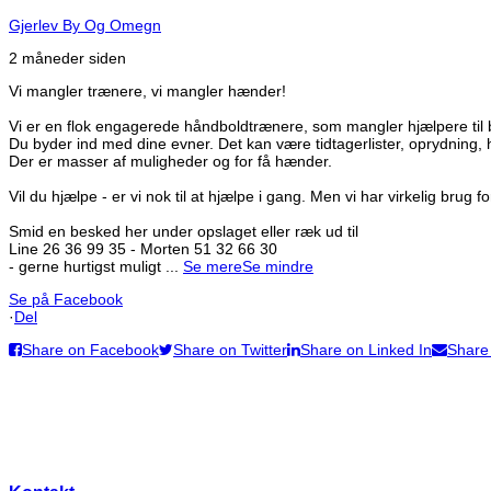
Gjerlev By Og Omegn
2 måneder siden
Vi mangler trænere, vi mangler hænder!
Vi er en flok engagerede håndboldtrænere, som mangler hjælpere til b
Du byder ind med dine evner. Det kan være tidtagerlister, oprydning, 
Der er masser af muligheder og for få hænder.
Vil du hjælpe - er vi nok til at hjælpe i gang. Men vi har virkelig brug f
Smid en besked her under opslaget eller ræk ud til
Line 26 36 99 35 - Morten 51 32 66 30
- gerne hurtigst muligt
...
Se mere
Se mindre
Se på Facebook
·
Del
Share on Facebook
Share on Twitter
Share on Linked In
Share
Lokalrådet for Gjerlev og Omegn
Adresse:
Tønagervej 13, 8983 Gjerlev J
CVR-nr: 38121936