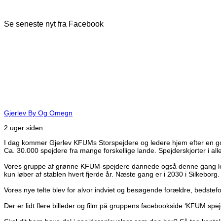
Se seneste nyt fra Facebook
Gjerlev By Og Omegn
2 uger siden
I dag kommer Gjerlev KFUMs Storspejdere og ledere hjem efter en god
Ca. 30.000 spejdere fra mange forskellige lande. Spejderskjorter i a
Vores gruppe af grønne KFUM-spejdere dannede også denne gang lejr m
kun løber af stablen hvert fjerde år. Næste gang er i 2030 i Silkeborg.
Vores nye telte blev for alvor indviet og besøgende forældre, bedstef
Der er lidt flere billeder og film på gruppens facebookside ‘KFUM spej